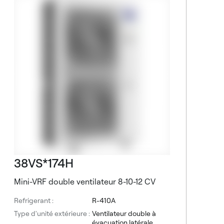
V
R
T
C
38VS*174H
Mini-VRF double ventilateur 8-10-12 CV
Refrigerant :
R-410A
Type d'unité extérieure :
Ventilateur double à
évacuation latérale