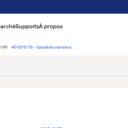
marché
Supports
À propos
s VRF
40VD*S-7S - Gainable standard