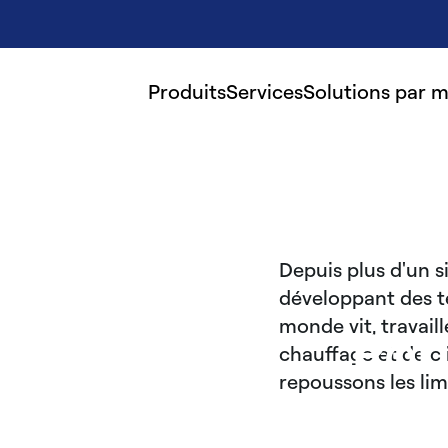
Produits
Services
Solutions par 
Depuis plus d'un 
développant des t
monde vit, travail
Pou
chauffage et de cl
repoussons les lim