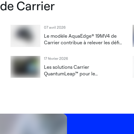
 de Carrier
07 avril 2026
Le modèle AquaEdge® 19MV4 de
Carrier contribue à relever les défis
liés à l'augmentation de la densité
thermique dans les centres de
17 février 2026
données dédiés à l'IA
Les solutions Carrier
QuantumLeap™ pour le
refroidissement des systèmes d'IA
et l'innovation tout au long du cycle
de vie seront présentées au salon
DCW London 2026