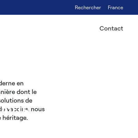
Rechercher
France
Contact
derne en
nière dont le
solutions de
nous
de vaccins, nous
 héritage.