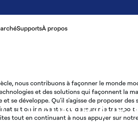
marché
Supports
À propos
siècle, nous contribuons à façonner le monde mo
echnologies et des solutions qui façonnent la ma
le et se développe. Qu'il s'agisse de proposer des 
r un monde que 
imatisation innovantes ou d'assurer le transport 
ites tout en continuant à nous appuyer sur notre
partageons