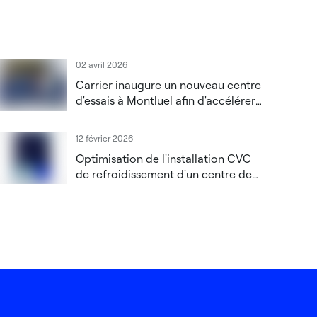
02 avril 2026
Carrier inaugure un nouveau centre
d'essais à Montluel afin d'accélérer
l'innovation dans le domaine des
solutions CVC haute performance
12 février 2026
et des solutions pour centres de
Optimisation de l'installation CVC
données
de refroidissement d'un centre de
données grâce à un système de
contrôle de supervision OEM