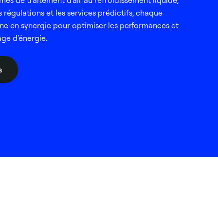
èmes de traitement d'air au refroidissement liquide,
 régulations et les services prédictifs, chaque
ne en synergie pour optimiser les performances et
age d'énergie.
s