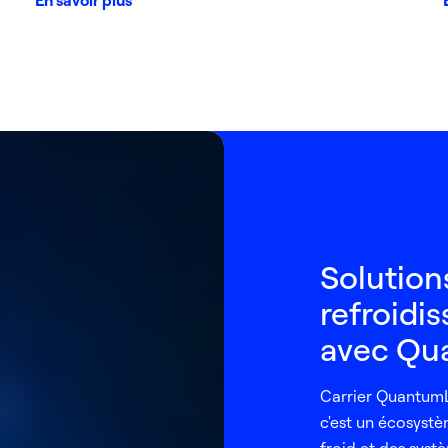
En savoir plus
Solution
refroidi
avec Qu
Carrier QuantumLe
c'est un écosyst