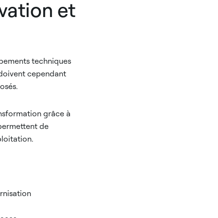
vation et
ipements techniques
s doivent cependant
posés.
ansformation grâce à
permettent de
loitation.
rnisation