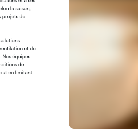
 espaces et à ses
lon la saison,
s projets de
solutions
entilation et de
. Nos équipes
nditions de
out en limitant