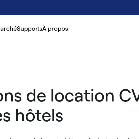
marché
Supports
À propos
ons de location C
es hôtels