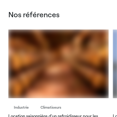
Nos références
Industrie
Climatiseurs
Location saisonnière d'un refroidisseur pour les
Lo