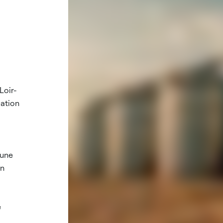
Loir-
cation
 une
on
e