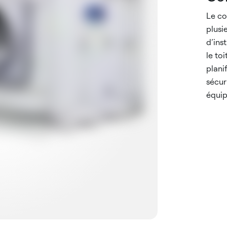
Le co
plusi
d’ins
le to
plani
sécuri
équi