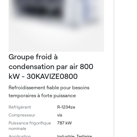
a
R
C
P
A
Groupe froid à
condensation par air 800
kW - 30KAVIZE0800
Refroidissement fiable pour besoins
temporaires à forte puissance
Réfrigérant
R-1234ze
Compresseur
vis
Puissance frigorifique
787 kW
nominale
Application
Industrie, Tertiaire,