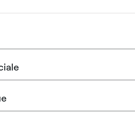
iale
ue