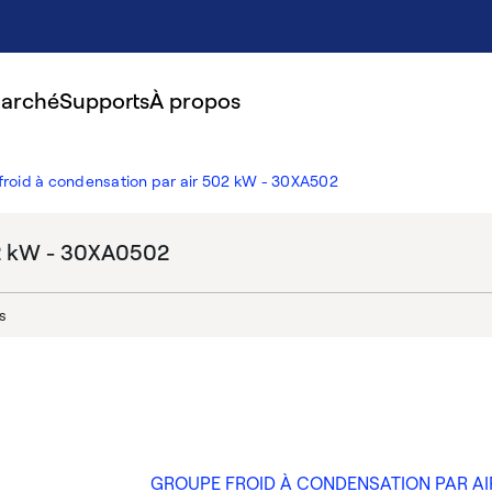
marché
Supports
À propos
froid à condensation par air 502 kW - 30XA502
02 kW - 30XA0502
s
GROUPE FROID À CONDENSATION PAR AI