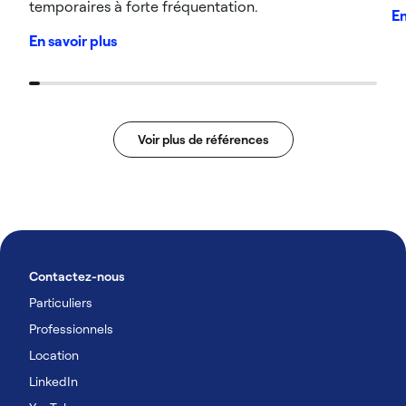
temporaires à forte fréquentation.
En
En savoir plus
Voir plus de références
Contactez-nous
Particuliers
Professionnels
Location
LinkedIn