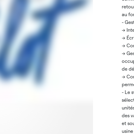
retou
au f
- Ges
--> In
--> Éc
--> C
--> G
occup
de dé
--> C
perme
- Le 
sélec
unité
des v
et so
usine