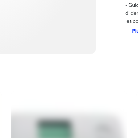
- Gui
d'ide
les c
Pl