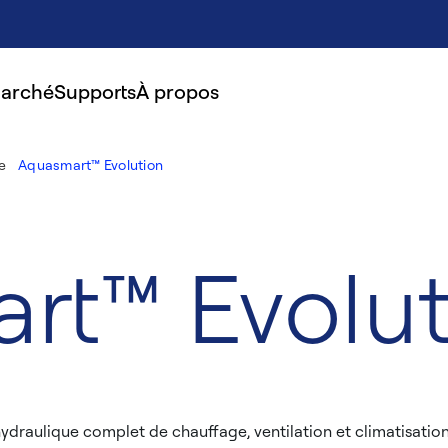
marché
Supports
À propos
e
Aquasmart™ Evolution
rt™ Evolut
draulique complet de chauffage, ventilation et climatisation