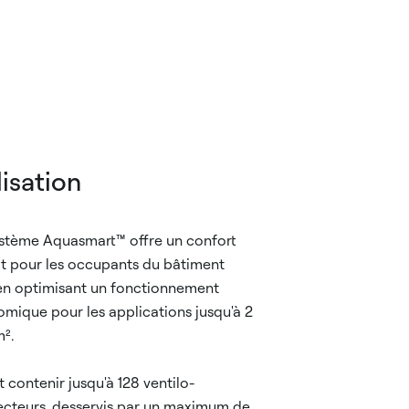
lisation
stème Aquasmart™ offre un confort
it pour les occupants du bâtiment
en optimisant un fonctionnement
mique pour les applications jusqu'à 2
².
ut contenir jusqu'à 128 ventilo-
cteurs, desservis par un maximum de