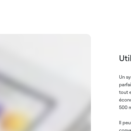
Uti
Un sy
parfa
tout 
écono
500 m
Il pe
conve