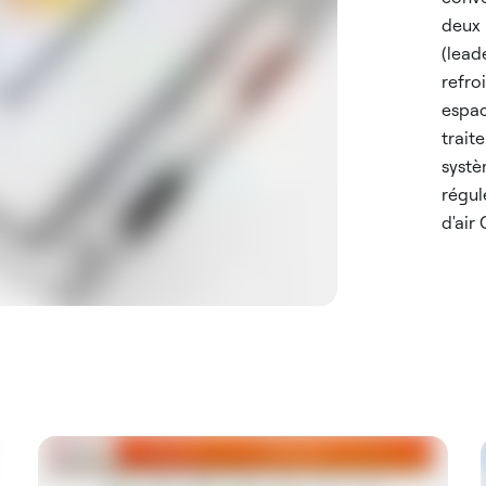
deux 
(lead
refro
espac
trait
systè
régul
d'air 