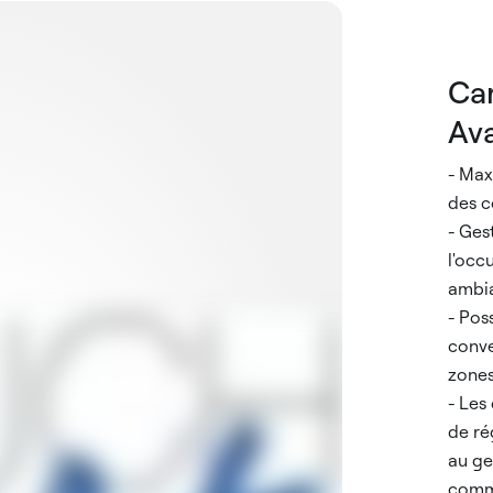
Car
Av
- Max
des c
- Ges
l'occ
ambi
- Poss
conve
zone
- Les
de ré
au ge
commu