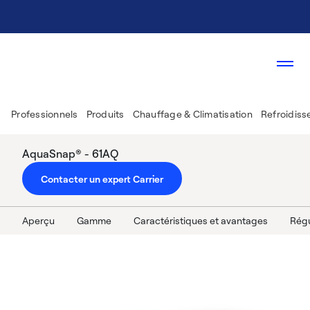
Professionnels
Produits
Chauffage & Climatisation
Refroidiss
AquaSnap® - 61AQ
Contacter un expert Carrier
Aperçu
Gamme
Caractéristiques et avantages
Régu