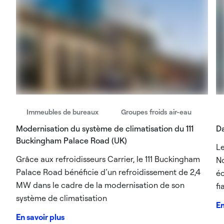
Immeubles de bureaux
Groupes froids air-eau
Modernisation du système de climatisation du 111
D
Buckingham Palace Road (UK)
Le
Grâce aux refroidisseurs Carrier, le 111 Buckingham
No
Palace Road bénéficie d’un refroidissement de 2,4
éc
MW dans le cadre de la modernisation de son
fi
système de climatisation
En
En savoir plus