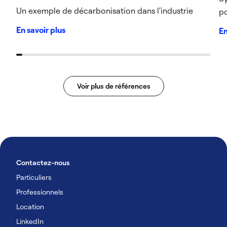
Un exemple de décarbonisation dans l'industrie
p
En savoir plus
En
Voir plus de références
Contactez-nous
Particuliers
Professionnels
Location
LinkedIn