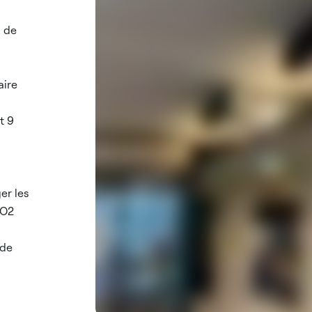
l de
aire
t 9
er les
WO2
 de