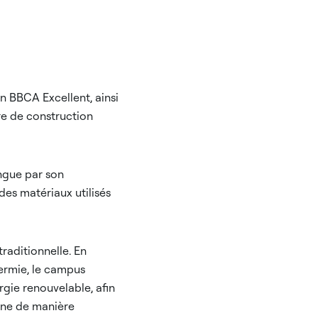
ion BBCA Excellent, ainsi
re de construction
ngue par son
es matériaux utilisés
raditionnelle. En
hermie, le campus
gie renouvelable, afin
one de manière