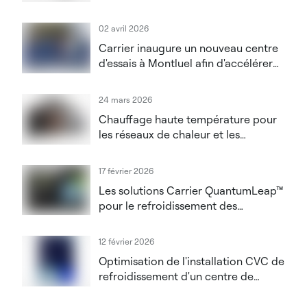
liés à l'augmentation de la densité
thermique dans les centres de
02 avril 2026
données dédiés à l'IA
Carrier inaugure un nouveau centre
d'essais à Montluel afin d'accélérer
l'innovation dans le domaine des
solutions CVC haute performance et
24 mars 2026
des solutions pour centres de
Chauffage haute température pour
données
les réseaux de chaleur et les
applications industrielles
17 février 2026
Les solutions Carrier QuantumLeap™
pour le refroidissement des
systèmes d'IA et l'innovation tout au
long du cycle de vie seront
12 février 2026
présentées au salon DCW London
Optimisation de l'installation CVC de
2026
refroidissement d'un centre de
données grâce à un système de
contrôle de supervision OEM