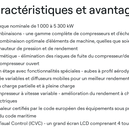
ractéristiques et avanta
fique nominale de 1 000 à 5 300 kW
binaisons - une gamme complète de compresseurs et d'écha
combinaison optimale d'éléments de machine, quelles que soie
 hauteur de pression et de rendement
tique - élimination des risques de fuite du compresseur/de l
ompresseur ouvert
 étage avec fonctionnalités spéciales - aubes à profil aéro
rée variables et diffuseurs mobiles pour un meilleur rendeme
charge partielle et à pleine charge
mpresseur à vitesse variable - amélioration du rendement à ch
ctriques
leur certifiés par le code européen des équipements sous pr
s du code maritime
r Visual Control (ICVC) - un grand écran LCD comprenant 4 