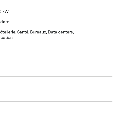
0 kW
ndard
Hôtellerie, Santé, Bureaux, Data centers,
ucation