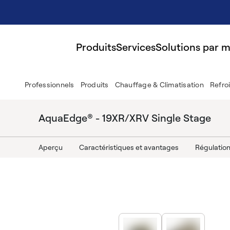
Produits
Services
Solutions par 
Professionnels
Produits
Chauffage & Climatisation
Refro
AquaEdge® - 19XR/XRV Single Stage
Aperçu
Caractéristiques et avantages
Régulatio