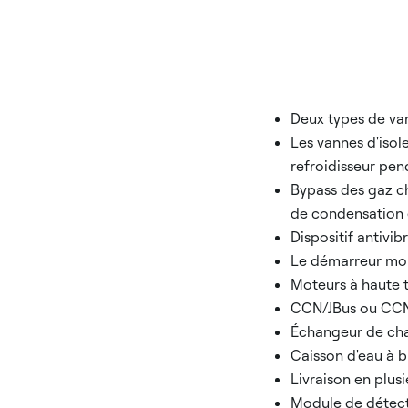
Deux types de var
Les vannes d'isol
refroidisseur pen
Bypass des gaz c
de condensation 
Dispositif antivib
Le démarreur monté
Moteurs à haute 
CCN/JBus ou CCN
Échangeur de chal
Caisson d'eau à b
Livraison en plusie
Module de détecti