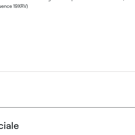
quence 19XRV)
iale