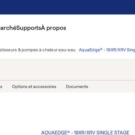
marché
Supports
À propos
idisseurs & pompes à chaleur eau-eau
AquaEdge® - 19XR/XRV Sing
ns
Options et accessoires
Documents
AQUAEDGE® - 19XR/XRV SINGLE STAGE